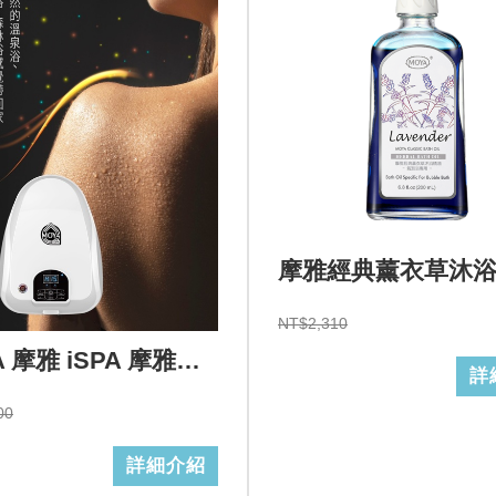
摩雅經典薰衣草沐
NT$2,310
MOYA 摩雅 iSPA 摩雅氣泡按摩浴設備/110V
詳
00
詳細介紹