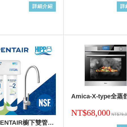
詳細介紹
詳
NT$68,000
NT$79,
美國PENTAIR櫥下雙管生飲淨水設備活性炭加強除鉛F2200(0.5微米)+基本安裝