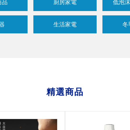
商品
廚房家電
低泡沫
器
生活家電
冬
精選商品