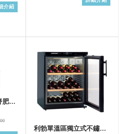
詳細介紹
細介紹
Amica-X-type全蒸舒肥蒸烤箱XTVS-1800IX TW
000
利勃單溫區獨立式不鏽鋼酒櫃60瓶>型號：WKb 1712+基本安裝