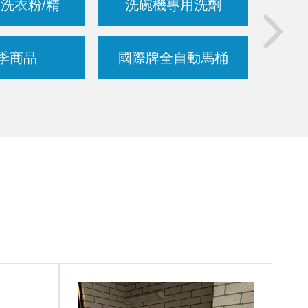
洗衣粉/精
洗碗機專用洗劑
博世
季商品
國際牌全自動馬桶
德