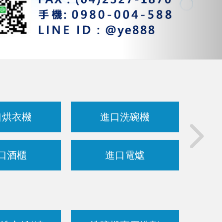
口烘衣機
進口洗碗機
B
口酒櫃
進口電爐