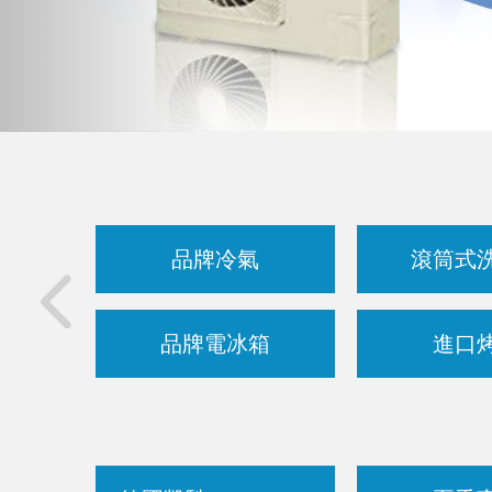
品牌冷氣
滾筒式
品牌電冰箱
進口