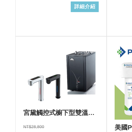
詳細介紹
宮黛觸控式櫥下型雙溫飲水機GD-600心+基本安裝+GD濾心 (加Line ID:@ye888)
NT$28,800