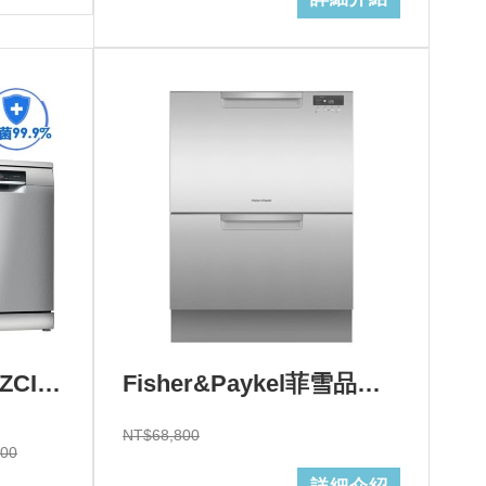
BOSCH 博世 SMS8ZCI00X 8系列沸石獨立式洗碗機+基本安裝 (加Line ID:@ye888)
Fisher&Paykel菲雪品克雙層不鏽鋼洗碗機(14人份)型號:DD60DCHX9+基本安裝 (加Line ID:@ye888)
NT$68,800
000