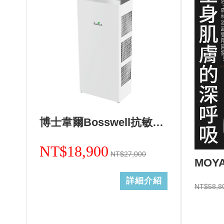
博士韋爾Bosswell抗敏滅菌免耗材電離空氣清淨機-5~18坪ML13天使白
NT$18,900
NT$27,000
詳細介紹
NT$58,8