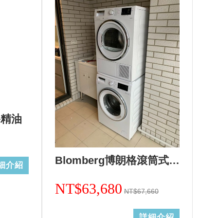
浴精油
Blomberg博朗格滾筒式洗衣機WNF10320WZ(歐規10kg)日規14kg+熱泵式乾衣機TPF8352WZ歐規8KG(日規12kg)合購組+基本安裝 加Line ID:@ye888
細介紹
NT$63,680
NT$67,660
詳細介紹