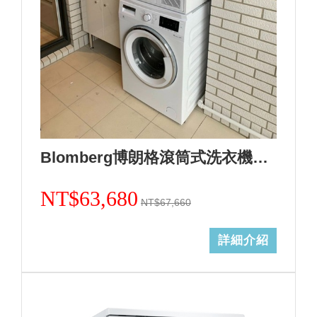
Blomberg博朗格滾筒式洗衣機WNF10320WZ(歐規10kg)日規14kg+熱泵式乾衣機TPF8352WZ歐規8KG(日規12kg)合購組+基本安裝 加Line ID:@ye888
NT$63,680
NT$67,660
詳細介紹