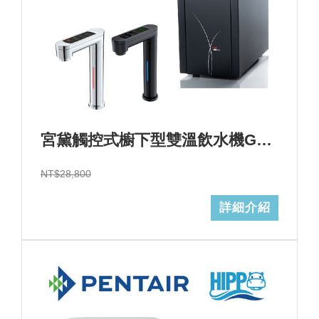
宮黛觸控式櫥下型雙溫飲水機GD-600心+基本安裝+GD濾心 (加Line ID:@ye888)
NT$28,800
詳細介紹