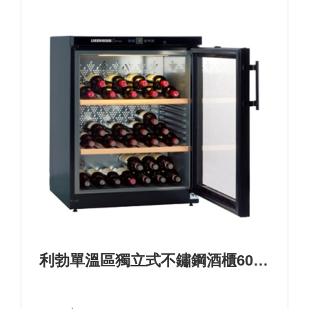
利勃單溫區獨立式不鏽鋼酒櫃60瓶>型號：WKb 1712+基本安裝