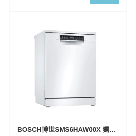
BOSCH博世SMS6HAW00X 獨立式洗碗機+基本安裝 (加Line ID:@ye888)