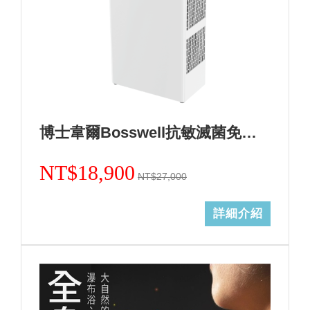
博士韋爾Bosswell抗敏滅菌免耗材電離空氣清淨機-5~18坪ML13天使白
NT$18,900
NT$27,000
詳細介紹