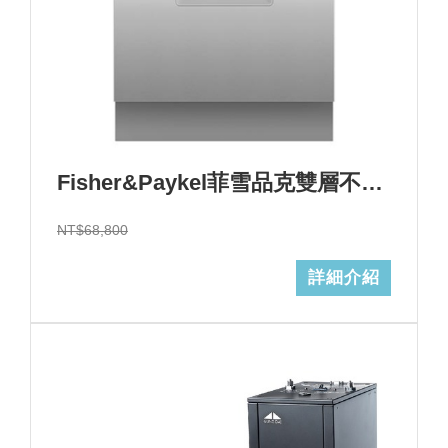
Fisher&Paykel菲雪品克雙層不鏽鋼洗碗機(14人份)型號:DD60DCHX9+基本安裝 (加Line ID:@ye888)
NT$68,800
詳細介紹