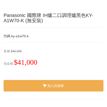
Panasonic 國際牌 IH爐二口調理爐黑色KY-
A1W70-K (無安裝)
代碼
ky-a1w70-k
售價
$46,900
$41,000
現金價
加入詢價車