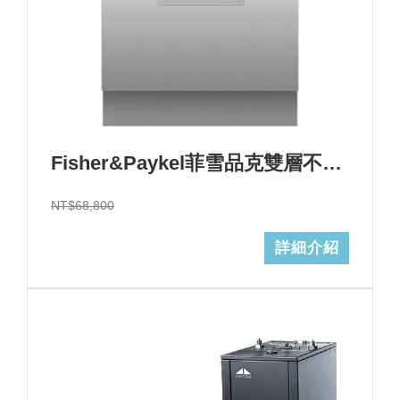
Fisher&Paykel菲雪品克雙層不鏽鋼洗碗機(14人份)型號:DD60DCHX9+基本安裝 (加Line ID:@ye888)結帳折$6800
NT$68,800
詳細介紹