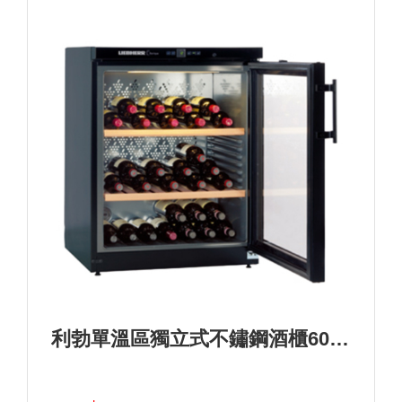
利勃單溫區獨立式不鏽鋼酒櫃60瓶>型號：WKb 1712+基本安裝