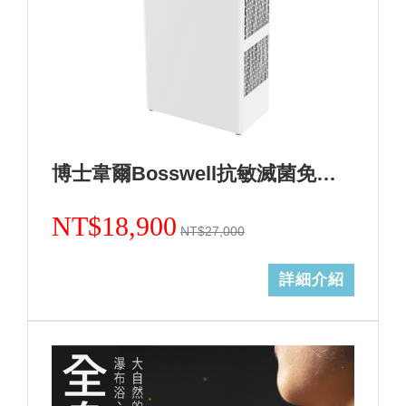
博士韋爾Bosswell抗敏滅菌免耗材電離空氣清淨機-5~18坪ML13天使白
NT$18,900
NT$27,000
詳細介紹