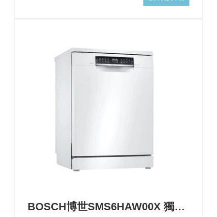
BOSCH博世SMS6HAW00X 獨立式洗碗機+基本安裝(加碼送三寶) (加Line ID:@ye888)