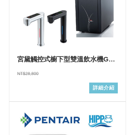
宮黛觸控式櫥下型雙溫飲水機GD-600心+基本安裝+GD濾心 (加Line ID:@ye888)
NT$28,800
詳細介紹