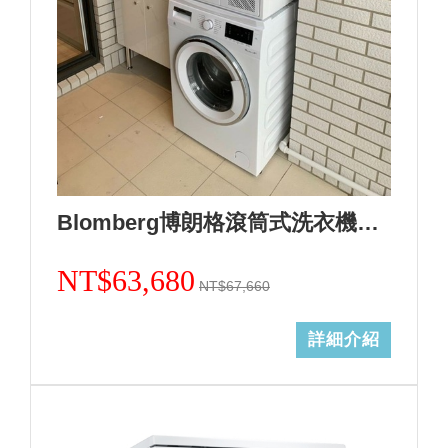
Blomberg博朗格滾筒式洗衣機WNF10320WZ(歐規10kg)日規14kg+熱泵式乾衣機TPF8352WZ歐規8KG(日規12kg)合購組+基本安裝 加Line ID:@ye888
NT$63,680
NT$67,660
詳細介紹