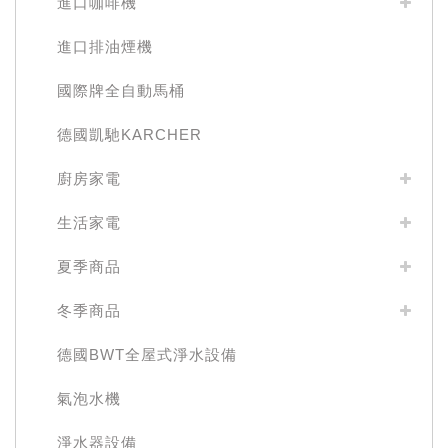
進口咖啡機
進口排油煙機
國際牌全自動馬桶
德國凱馳KARCHER
廚房家電
生活家電
夏季商品
冬季商品
德國BWT全屋式淨水設備
氣泡水機
淨水器設備