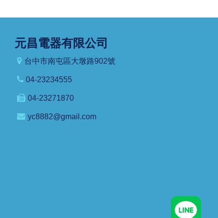
元昌電器有限公司
台中市南屯區大墩路902號
04-23234555
04-23271870
yc8882@gmail.com