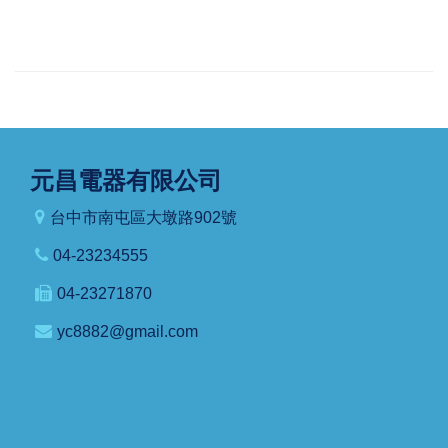
元昌電器有限公司
台中市南屯區大墩路902號
04-23234555
04-23271870
yc8882@gmail.com