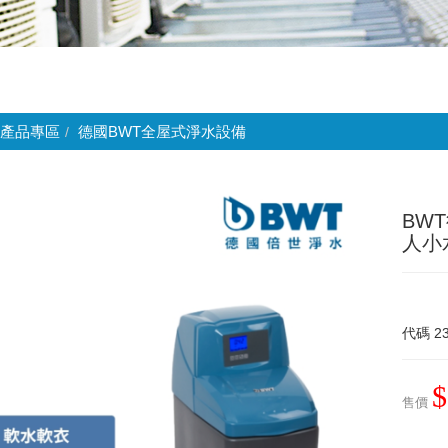
產品專區
德國BWT全屋式淨水設備
BWT
人小
代碼
2
$
售價