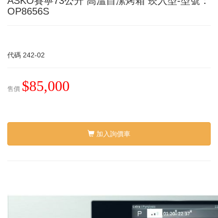
ASKO賽寧73公升 高溫自潔烤箱 崁入型-型號：
OP8656S
代碼
242-02
$85,000
售價
加入詢價車