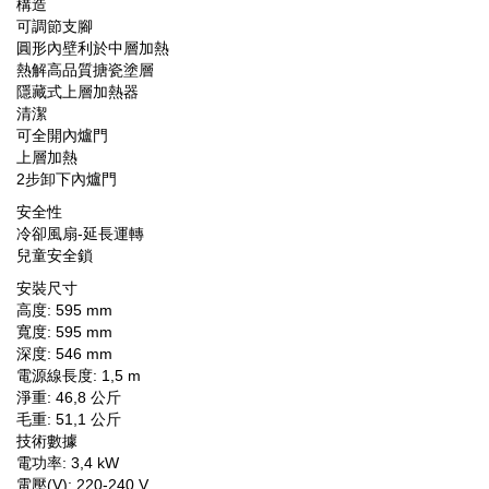
構造
可調節支腳
圓形內壁利於中層加熱
熱解高品質搪瓷塗層
隱藏式上層加熱器
清潔
可全開內爐門
上層加熱
2步卸下內爐門
安全性
冷卻風扇-延長運轉
兒童安全鎖
安裝尺寸
高度: 595 mm
寬度: 595 mm
深度: 546 mm
電源線長度: 1,5 m
淨重: 46,8 公斤
毛重: 51,1 公斤
技術數據
電功率: 3,4 kW
電壓(V): 220-240 V