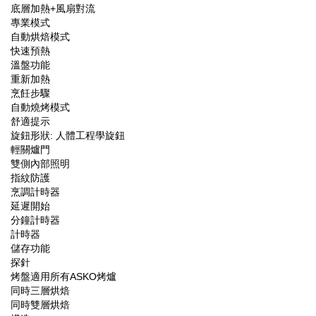
底層加熱+風扇對流
專業模式
自動烘焙模式
快速預熱
溫盤功能
重新加熱
烹飪步驟
自動燒烤模式
舒適提示
旋鈕形狀: 人體工程學旋鈕
輕關爐門
雙側內部照明
指紋防護
烹調計時器
延遲開始
分鐘計時器
計時器
儲存功能
探針
烤盤適用所有ASKO烤爐
同時三層烘焙
同時雙層烘焙