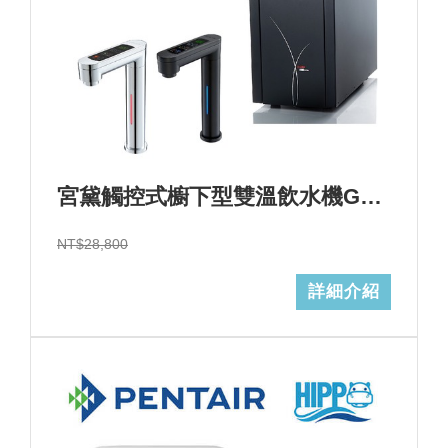
宮黛觸控式櫥下型雙溫飲水機GD-600心+基本安裝+GD濾心 (加Line ID:@ye888)
NT$28,800
詳細介紹