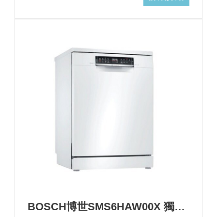
BOSCH博世SMS6HAW00X 獨立式洗碗機+基本安裝 (加Line ID:@ye888)