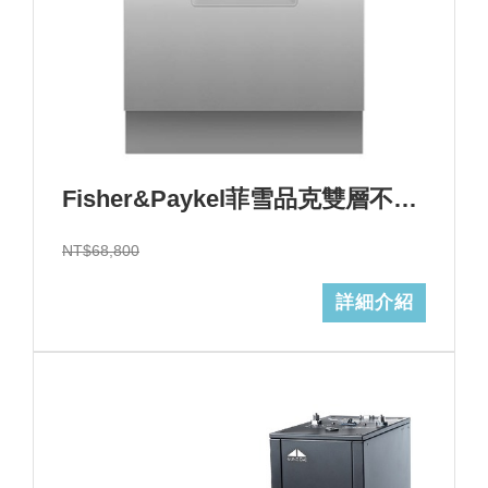
Fisher&Paykel菲雪品克雙層不鏽鋼洗碗機(14人份)型號:DD60DCHX9+基本安裝 (加Line ID:@ye888)
NT$68,800
詳細介紹