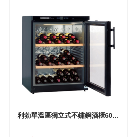
利勃單溫區獨立式不鏽鋼酒櫃60瓶>型號：WKb 1712+基本安裝