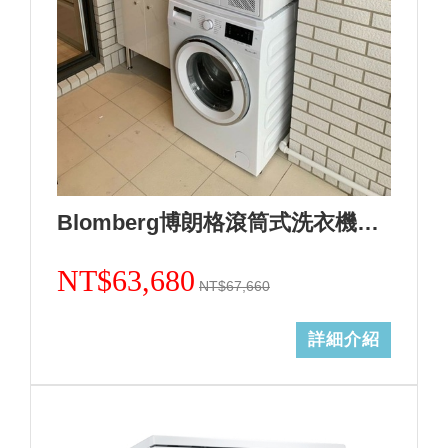
Blomberg博朗格滾筒式洗衣機WNF10320WZ(歐規10kg)日規14kg+熱泵式乾衣機TPF8352WZ歐規8KG(日規12kg)合購組+基本安裝 加Line ID:@ye888
NT$63,680
NT$67,660
詳細介紹