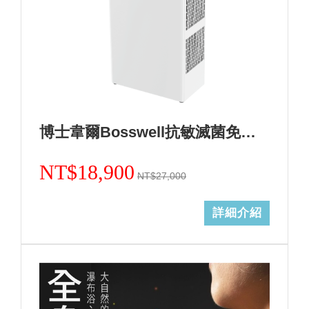
博士韋爾Bosswell抗敏滅菌免耗材電離空氣清淨機-5~18坪ML13天使白
NT$18,900
NT$27,000
詳細介紹