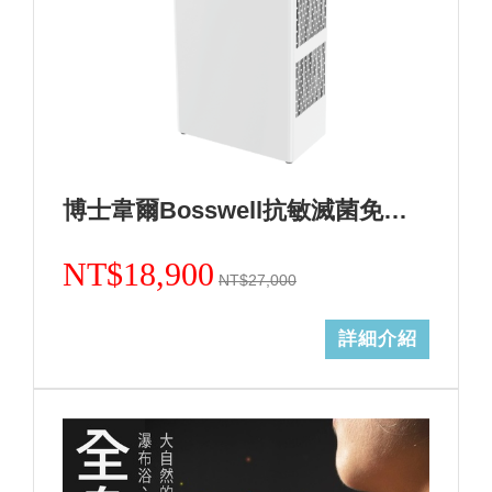
博士韋爾Bosswell抗敏滅菌免耗材電離空氣清淨機-5~18坪ML13天使白
NT$18,900
NT$27,000
詳細介紹