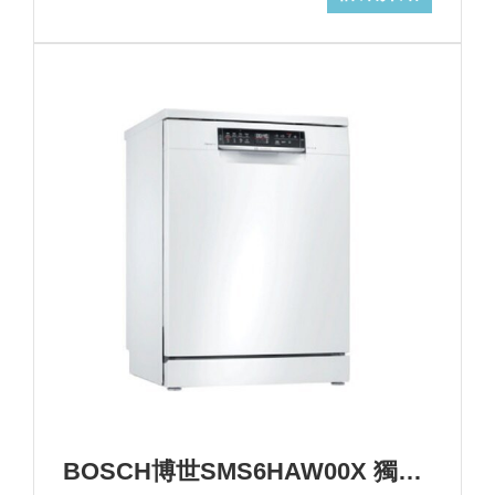
BOSCH博世SMS6HAW00X 獨立式洗碗機+基本安裝(加碼送三寶) (加Line ID:@ye888)