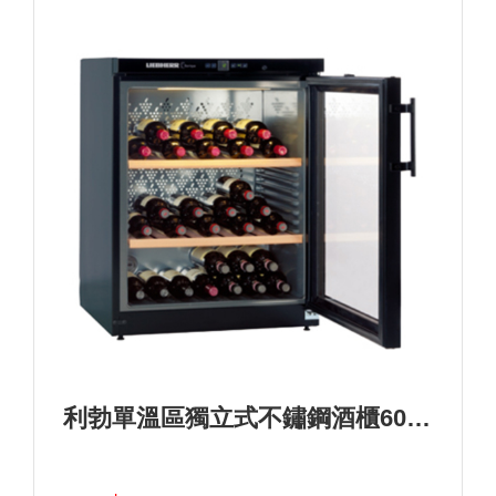
利勃單溫區獨立式不鏽鋼酒櫃60瓶>型號：WKb 1712+基本安裝