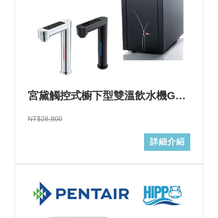
宮黛觸控式櫥下型雙溫飲水機GD-600心+基本安裝+GD濾心 (加Line ID:@ye888)
NT$28,800
詳細介紹