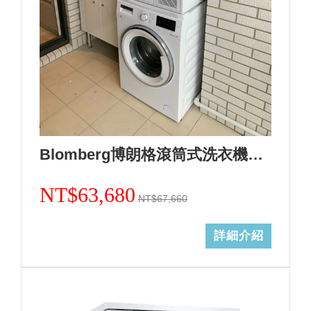
Blomberg博朗格滾筒式洗衣機WNF10320WZ(歐規10kg)日規14kg+熱泵式乾衣機TPF8352WZ歐規8KG(日規12kg)合購組+基本安裝 加Line ID:@ye888
NT$63,680
NT$67,660
詳細介紹