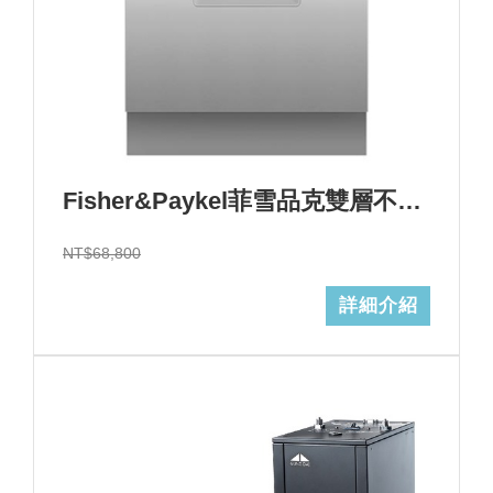
Fisher&Paykel菲雪品克雙層不鏽鋼洗碗機(14人份)型號:DD60DCHX9+基本安裝 (加Line ID:@ye888)結帳折$6800
NT$68,800
詳細介紹