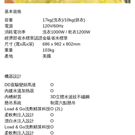
基本規格
容量
17kg(洗衣)/10kg(烘衣)
電源
120V/60Hz
消耗電功率
洗衣1000W / 乾衣1200W
經濟部省水標章認證
金級省水標章
尺寸 (寬x高x深)
686 x 982 x 802mm
重量
103kg
產地
美國
機器設計
DD直驅變頻馬達
O
內建水溫加熱器
O
內槽材質
3D立體水波紋不鏽鋼
懸吊系統
制震六點懸吊
Load & Go洗劑精算科技
O (2L)
柔軟劑注入設計
O
漂白水注入設計
O
Load & Go洗劑精算科技
O
柔軟劑注入設計
O