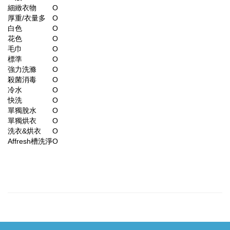
細緻衣物
O
厚重/衣量多
O
白色
O
花色
O
毛巾
O
標準
O
強力洗滌
O
殺菌消毒
O
冷水
O
快洗
O
單獨脫水
O
單獨烘衣
O
洗衣&烘衣
O
Affresh槽洗淨
O