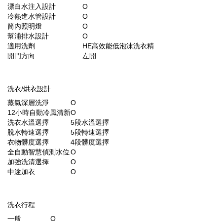
漂白水注入設計
O
冷熱進水管設計
O
筒內照明燈
O
幫浦排水設計
O
適用洗劑
HE高效能低泡沫洗衣精
開門方向
左開
洗衣/烘衣設計
蒸氣深層洗淨
O
12小時自動冷風清新
O
洗衣水溫選擇
5段水溫選擇
脫水轉速選擇
5段轉速選擇
衣物髒度選擇
4段髒度選擇
全自動智慧偵測水位
O
加強洗清選擇
O
中途加衣
O
洗衣行程
一般
O