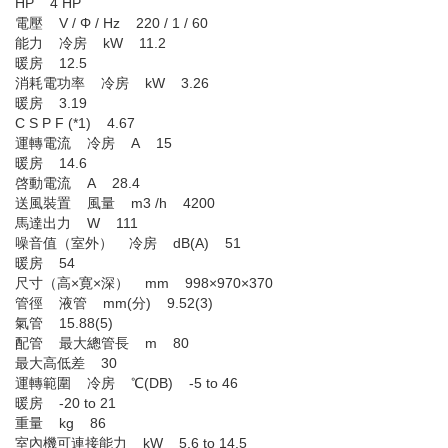
HP 4 HP
電壓 V / Φ / Hz 220 / 1 / 60
能力 冷房 kW 11.2
暖房 12.5
消耗電功率 冷房 kW 3.26
暖房 3.19
C S P F (*1) 4.67
運轉電流 冷房 A 15
暖房 14.6
啓動電流 A 28.4
送風裝置 風量 m3 /h 4200
馬達出力 W 111
噪音值（室外） 冷房 dB(A) 51
暖房 54
尺寸（高×寛×深） mm 998×970×370
管徑 液管 mm(分) 9.52(3)
氣管 15.88(5)
配管 最大總管長 m 80
最大高低差 30
運轉範圍 冷房 ℃(DB) -5 to 46
暖房 -20 to 21
重量 kg 86
室內機可連接能力 kW 5.6 to 14.5