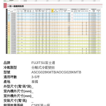
品牌
FUJITSU富士通
冷氣類型
分離式冷暖變頻
型號
ASCG028KMTB/AOCG028KMTB
適用坪數
3-5坪
產地
泰國
外型尺寸(寬*高*深)
_
室內機外尺寸(mm)
_
室外機外尺寸(mm)
_
安裝尺寸(寬*高)
_
能源效率等級
CSPF第一級