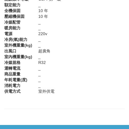
額定能力
_
全機保固
10 年
壓縮機保固
10 年
冷媒配管
_
暖房能力
_
電源
220v
冷房(氣)能力
_
室外機重量(kg)
_
出風口
超廣角
室內機重量(kg)
_
冷媒規格
R32
運轉電流
_
商品重量
_
年耗電量(度)
_
消耗電力
_
供電方式
室外供電