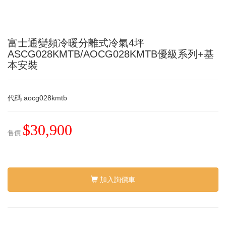
富士通變頻冷暖分離式冷氣4坪
ASCG028KMTB/AOCG028KMTB優級系列+基
本安裝
代碼
aocg028kmtb
$30,900
售價
加入詢價車