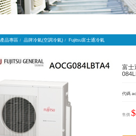
產品專區
品牌冷氣(空調冷氣)
Fujitsu富士通冷氣
富士通
084L
代碼
ao
$
售價