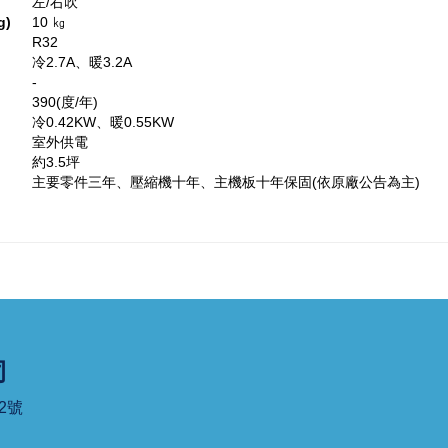
左/右吹
g)
10 ㎏
R32
冷2.7A、暖3.2A
-
390(度/年)
冷0.42KW、暖0.55KW
室外供電
約3.5坪
主要零件三年、壓縮機十年、主機板十年保固(依原廠公告為主)
司
2號