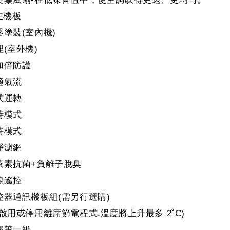
主機板
器塗裝(室內機)
理(室外機)
加倍防護
適氣流
式運轉
時模式
時模式
淨濾網
茶素抗菌+負離子脫臭
線遙控
控器通訊機板組(需另行選購)
(啟用或停用離席節電程式,溫度將上升最多 2˚C)
率第一級