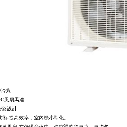
2冷媒
DC風扇馬達
管路設計
技術-提高效率，室內機小型化。
旋葉風扇-在低噪音值中，使空調吹得更遠、更均勻。