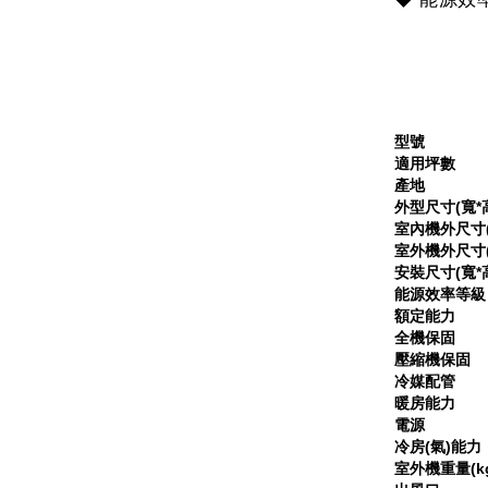
型號
適用坪數
產地
外型尺寸(寬*高
室內機外尺寸(
室外機外尺寸(
安裝尺寸(寬*
能源效率等級
額定能力
全機保固
壓縮機保固
冷媒配管
暖房能力
電源
冷房(氣)能力
室外機重量(k