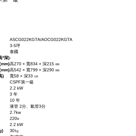
ASCG022KGTA/AOCG022KGTA
3-5坪
泰國
*深)
-
mm)
高270 × 寬834 × 深215 ㎜
mm)
高542 × 寬799 × 深290 ㎜
高)
寬58 × 深33 ㎝
CSPF第一級
2.2 kW
3 年
10 年
液管 2分、氣管3分
2.7kw
220v
2.2 kW
g)
30㎏