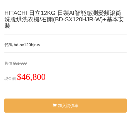
HITACHI 日立12KG 日製AI智能感測變頻滾筒
洗脫烘洗衣機/右開(BD-SX120HJR-W)+基本安
裝
代碼
bd-sx120hjr-w
售價
$51,900
$46,800
現金價
加入詢價車