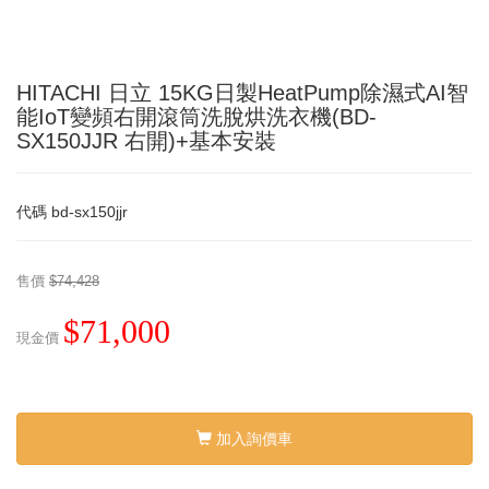
HITACHI 日立 15KG日製HeatPump除濕式AI智
能IoT變頻右開滾筒洗脫烘洗衣機(BD-
SX150JJR 右開)+基本安裝
代碼
bd-sx150jjr
售價
$74,428
$71,000
現金價
加入詢價車