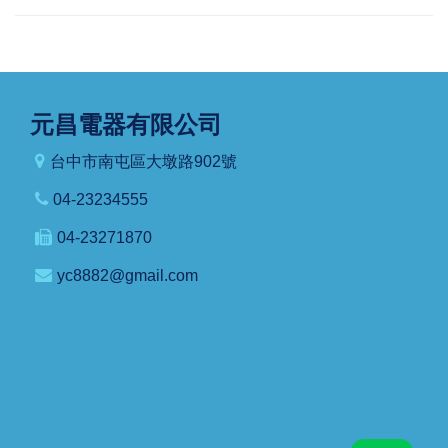
元昌電器有限公司
台中市南屯區大墩路902號
04-23234555
04-23271870
yc8882@gmail.com