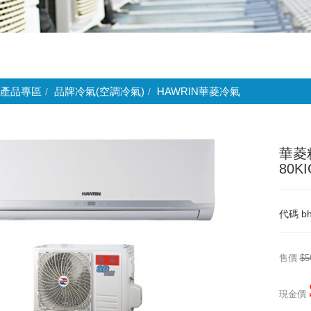
產品專區
品牌冷氣(空調冷氣)
HAWRIN華菱冷氣
華菱
80K
代碼
bh
售價
$5
現金價