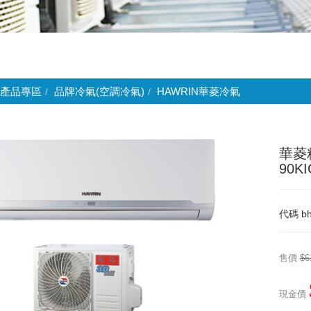
產品專區
品牌冷氣(空調冷氣)
HAWRIN華菱冷氣
華菱
90K
代碼
bh
售價
$6
現金價