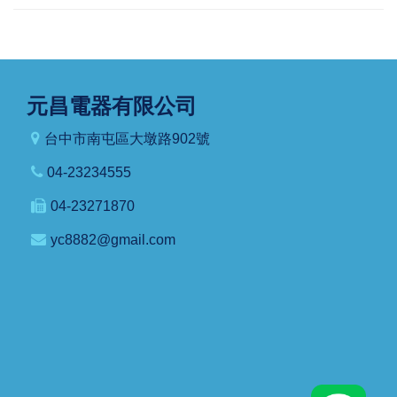
元昌電器有限公司
台中市南屯區大墩路902號
04-23234555
04-23271870
yc8882@gmail.com