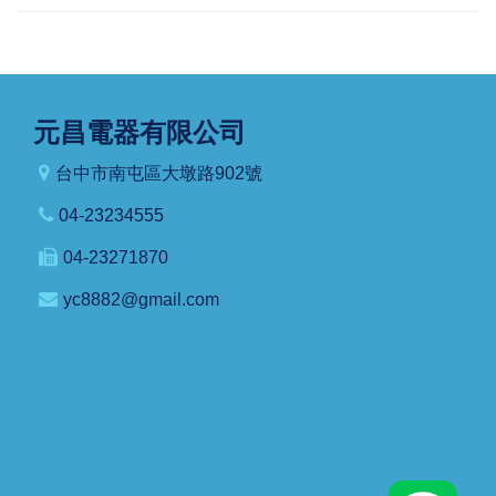
元昌電器有限公司
台中市南屯區大墩路902號
04-23234555
04-23271870
yc8882@gmail.com