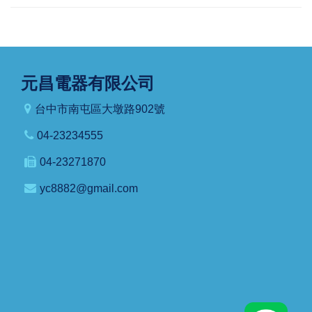
元昌電器有限公司
台中市南屯區大墩路902號
04-23234555
04-23271870
yc8882@gmail.com