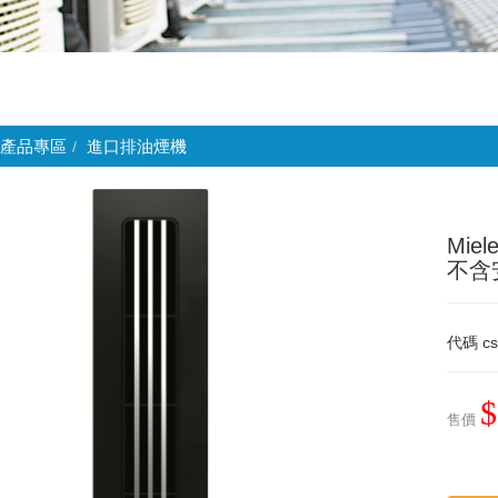
產品專區
進口排油煙機
Mie
不含
代碼
c
$
售價