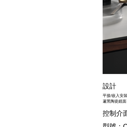
設計
平接/嵌入安
邃黑陶瓷鏡面
控制介
型號：CS