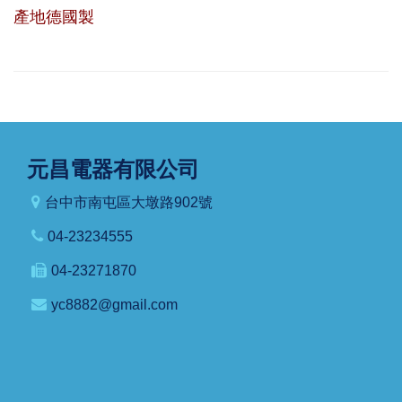
產地德國製
元昌電器有限公司
台中市南屯區大墩路902號
04-23234555
04-23271870
yc8882@gmail.com