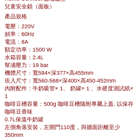
兒童安全鎖（面板）
產品規格
電壓：220V
頻率：60Hz
電流：8A
額定功率：1500 W
水箱容量：2.4L
幫浦壓力：19 bar
機體尺寸：寬594×深377×高455mm
崁入尺寸：寬560-568×深400×高450-452mm
內附配件：牛奶吸管× 1、 奶罐× 1 、水硬度測試紙×
1
咖啡豆槽容量：500g 咖啡豆槽隨附專屬上蓋, 以保存
咖啡豆香味
0.7L保溫牛奶罐
左側角落安裝，左開門110度，與牆面距離至少
350mm