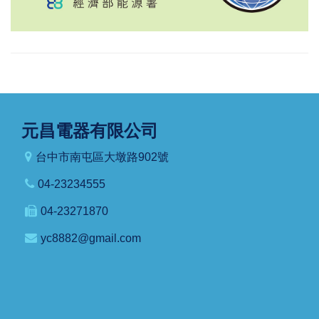
元昌電器有限公司
台中市南屯區大墩路902號
04-23234555
04-23271870
yc8882@gmail.com