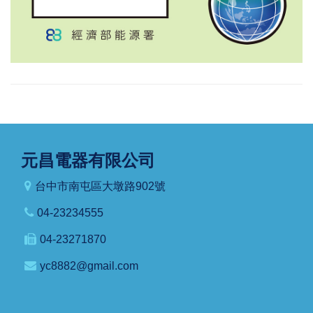
元昌電器有限公司
台中市南屯區大墩路902號
04-23234555
04-23271870
yc8882@gmail.com