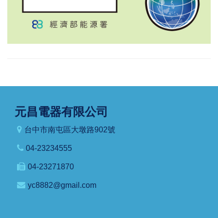
元昌電器有限公司
台中市南屯區大墩路902號
04-23234555
04-23271870
yc8882@gmail.com