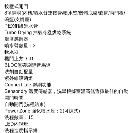
按壓式開門
8項鋼材(內槽/噴水臂連接管/噴水臂/機體底盤/濾網/內門板/
碗籃/支腳座)
PEX銅級進水管
Turbo Drying 抽氣冷凝烘乾系統
濁度感應器
噴水臂數量：2
軟水器
機門上方LCD
BLDC無碳刷靜音馬達
洗劑自動配量
紫外線殺菌燈
Connect Life 聯網功能
Sensor dry 溫度傳感器，洗畢根據室溫高低選擇最佳的自動
開門時間
自動開門(洗程結束)
Power Zone 強化噴水座：2(可調式)
洗程數量：15
LED內視燈
洗程進度指示燈