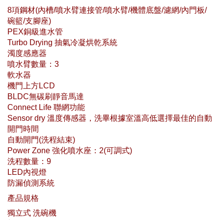
8項鋼材(內槽/噴水臂連接管/噴水臂/機體底盤/濾網/內門板/
碗籃/支腳座)
PEX銅級進水管
Turbo Drying 抽氣冷凝烘乾系統
濁度感應器
噴水臂數量：3
軟水器
機門上方LCD
BLDC無碳刷靜音馬達
Connect Life 聯網功能
Sensor dry 溫度傳感器，洗畢根據室溫高低選擇最佳的自動
開門時間
自動開門(洗程結束)
Power Zone 強化噴水座：2(可調式)
洗程數量：9
LED內視燈
防漏偵測系統
產品規格
獨立式 洗碗機