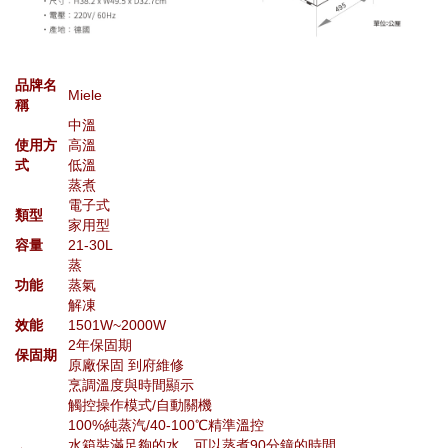
品牌名
Miele
稱
中溫
使用方
高溫
式
低溫
蒸煮
電子式
類型
家用型
容量
21-30L
蒸
功能
蒸氣
解凍
效能
1501W~2000W
2年保固期
保固期
原廠保固 到府維修
烹調溫度與時間顯示
觸控操作模式/自動關機
100%純蒸汽/40-100℃精準溫控
水箱裝滿足夠的水，可以蒸煮90分鐘的時間