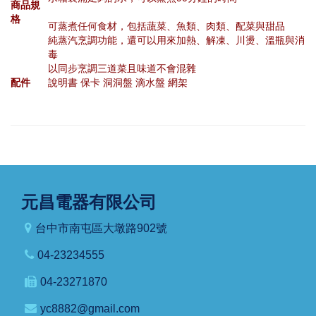
商品規
格
可蒸煮任何食材，包括蔬菜、魚類、肉類、配菜與甜品
純蒸汽烹調功能，還可以用來加熱、解凍、川燙、溫瓶與消
毒
以同步烹調三道菜且味道不會混雜
配件
說明書 保卡 洞洞盤 滴水盤 網架
元昌電器有限公司
台中市南屯區大墩路902號
04-23234555
04-23271870
yc8882@gmail.com