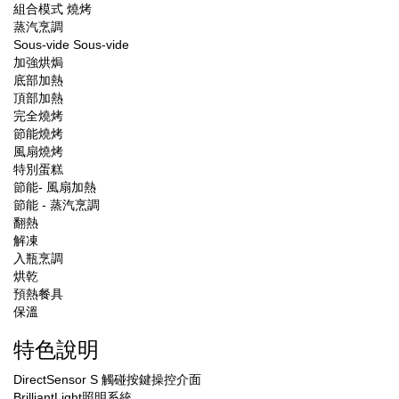
組合模式 燒烤
蒸汽烹調
Sous-vide Sous-vide
加強烘焗
底部加熱
頂部加熱
完全燒烤
節能燒烤
風扇燒烤
特別蛋糕
節能- 風扇加熱
節能 - 蒸汽烹調
翻熱
解凍
入瓶烹調
烘乾
預熱餐具
保溫
特色說明
DirectSensor S 觸碰按鍵操控介面
BrilliantLight照明系統