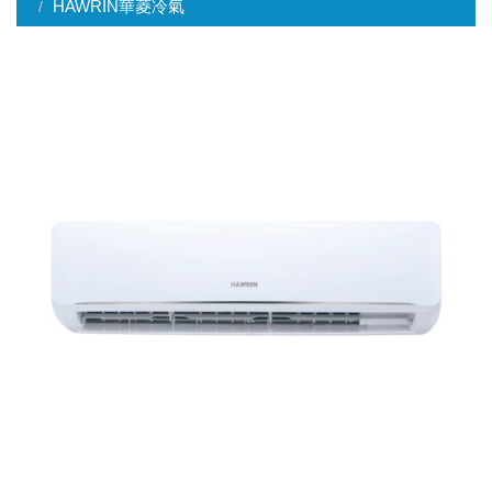
HAWRIN華菱冷氣