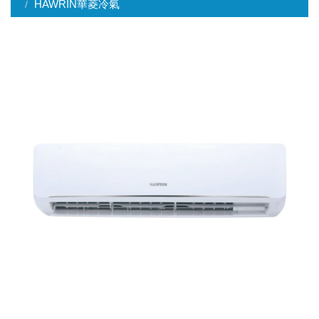
HAWRIN華菱冷氣