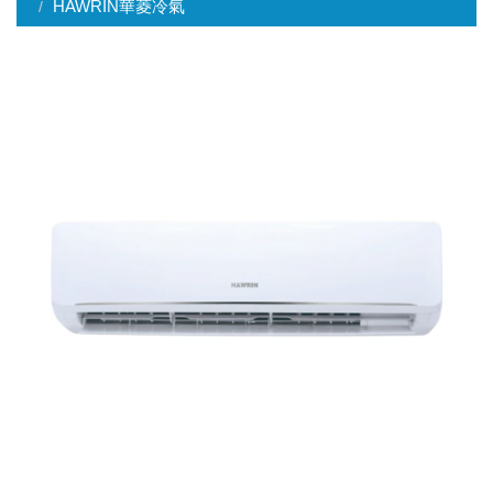
HAWRIN華菱冷氣