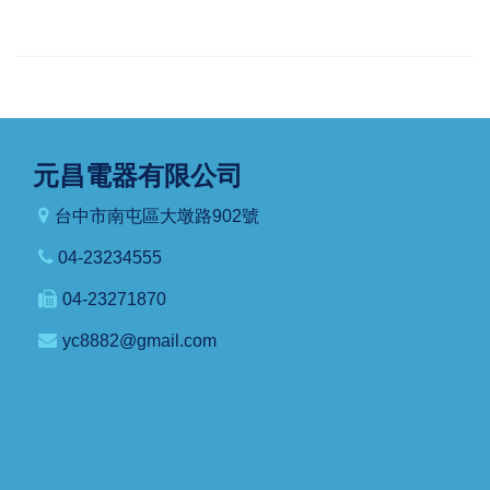
元昌電器有限公司
台中市南屯區大墩路902號
04-23234555
04-23271870
yc8882@gmail.com