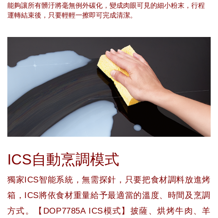
能夠讓所有髒汙將毫無例外碳化，變成肉眼可見的細小粉末，行程
運轉結束後，只要輕輕一擦即可完成清潔。
ICS自動烹調模式
獨家ICS智能系統，無需探針，只要把食材調料放進烤
箱，ICS將依食材重量給予最適當的溫度、時間及烹調
方式。【DOP7785A ICS模式】披薩、烘烤牛肉、羊