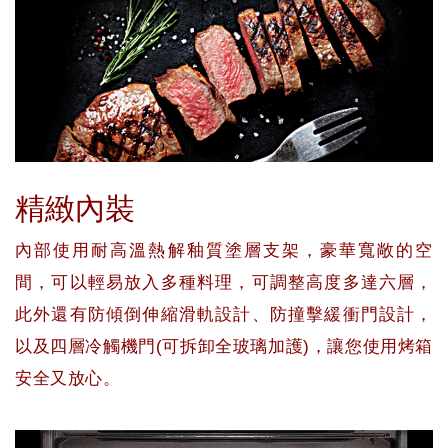
精緻內裝
內部使用耐高溫熱解釉質塗層支架，豪華寬敞的空
間，可以輕易放入多種料理，可調整高度多達六層，
此外還有防傾倒伸縮滑軌設計、防撞擊緩衝門設計，
以及四層冷觸機門(可拆卸全玻璃加護)，讓您使用烤箱
安全又放心。