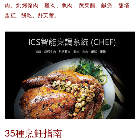
肉、烘烤豬肉、雞肉、魚肉、蔬菜釀、鹹派、甜塔、
蛋糕、餅乾、舒芙蕾。
35種烹飪指南