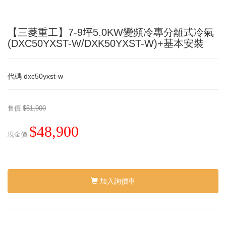
【三菱重工】7-9坪5.0KW變頻冷專分離式冷氣
(DXC50YXST-W/DXK50YXST-W)+基本安裝
代碼
dxc50yxst-w
售價
$51,900
$48,900
現金價
加入詢價車