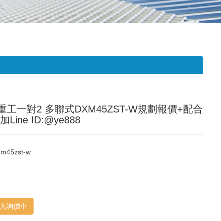
重工一對2 多聯式DXM45ZST-W規劃報價+配合
Line ID:@ye888
xm45zst-w
入詢價車