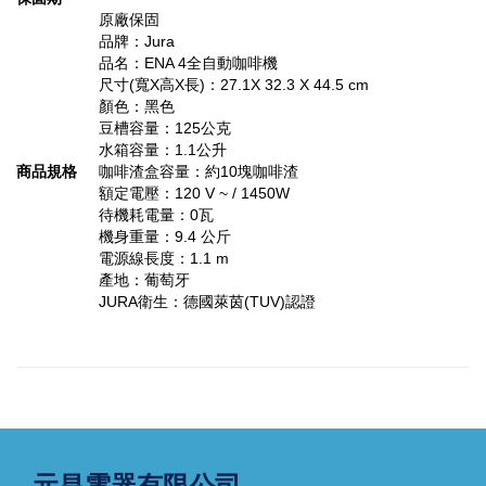
原廠保固
品牌：Jura
品名：ENA 4全自動咖啡機
尺寸(寬X高X長)：27.1X 32.3 X 44.5 cm
顏色：黑色
豆槽容量：125公克
水箱容量：1.1公升
商品規格
咖啡渣盒容量：約10塊咖啡渣
額定電壓：120 V ~ / 1450W
待機耗電量：0瓦
機身重量：9.4 公斤
電源線長度：1.1 m
產地：葡萄牙
JURA衛生：德國萊茵(TUV)認證
元昌電器有限公司