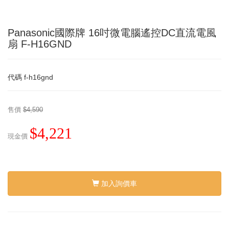
Panasonic國際牌 16吋微電腦遙控DC直流電風
扇 F-H16GND
代碼
f-h16gnd
售價
$4,590
$4,221
現金價
加入詢價車