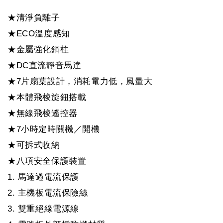
★清淨負離子
★ECO溫度感知
★金屬強化鋼柱
★DC直流靜音馬達
★7片扇葉設計，消耗電力低，風量大
★本體飛梭旋鈕搭載
★無線飛梭遙控器
★7小時定時關機／開機
★可拆式收納
★八項安全保護裝置
1. 馬達過電流保護
2. 主機板電流保險絲
3. 雙重絕緣電源線