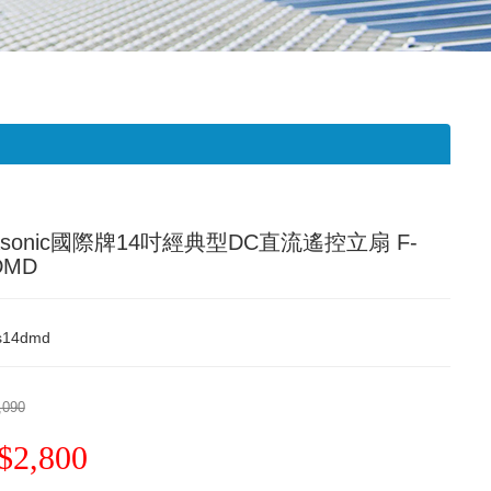
asonic國際牌14吋經典型DC直流遙控立扇 F-
DMD
-s14dmd
,090
$2,800