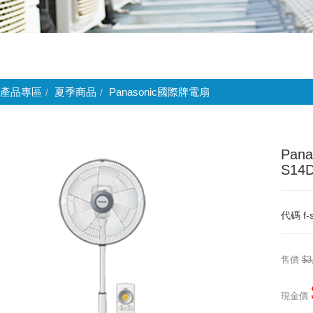
產品專區
夏季商品
Panasonic國際牌電扇
Pan
S14
代碼
f
售價
$3
現金價