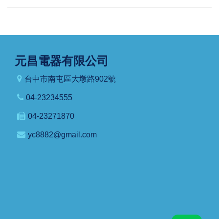
元昌電器有限公司
台中市南屯區大墩路902號
04-23234555
04-23271870
yc8882@gmail.com