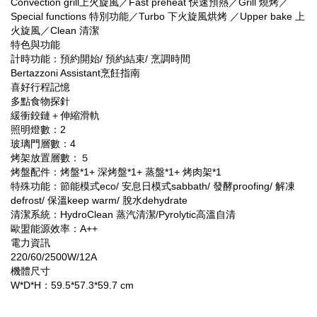
Convection grill上火旋風／Fast preheat 快速預熱／Grill 燒烤／
Special functions 特別功能／Turbo 下火旋風烘烤 ／Upper bake 上
火旋風／Clean 清潔
特色與功能
計時功能：預約開始/ 預約結束/ 烹調時間
Bertazzoni Assistant烹飪指南
喜好行程記憶
多點食物探針
緩衝鉸鏈＋伸縮滑軌
照明燈數：2
玻璃門層數：4
烤架放置層數：５
烤盤配件：烤盤*1+ 深烤盤*1+ 蒸盤*1+ 烤肉架*1
特殊功能：節能模式eco/ 安息日模式sabbath/ 發酵proofing/ 解凍
defrost/ 保溫keep warm/ 脫水dehydrate
清潔系統：HydroClean 蒸汽清潔/Pyrolytic高溫自清
歐盟能源效率：A++
電力資訊
220/60/2500W/12A
機體尺寸
W*D*H：59.5*57.3*59.7 cm