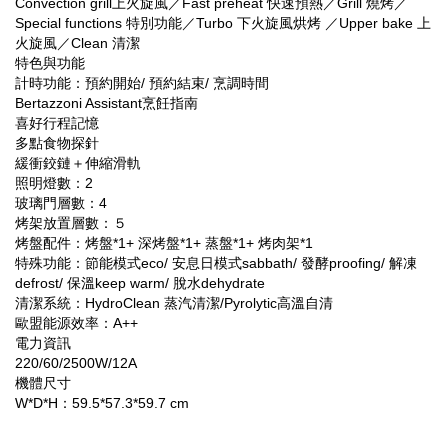
Convection grill上火旋風／Fast preheat 快速預熱／Grill 燒烤／
Special functions 特別功能／Turbo 下火旋風烘烤 ／Upper bake 上
火旋風／Clean 清潔
特色與功能
計時功能：預約開始/ 預約結束/ 烹調時間
Bertazzoni Assistant烹飪指南
喜好行程記憶
多點食物探針
緩衝鉸鏈＋伸縮滑軌
照明燈數：2
玻璃門層數：4
烤架放置層數：５
烤盤配件：烤盤*1+ 深烤盤*1+ 蒸盤*1+ 烤肉架*1
特殊功能：節能模式eco/ 安息日模式sabbath/ 發酵proofing/ 解凍
defrost/ 保溫keep warm/ 脫水dehydrate
清潔系統：HydroClean 蒸汽清潔/Pyrolytic高溫自清
歐盟能源效率：A++
電力資訊
220/60/2500W/12A
機體尺寸
W*D*H：59.5*57.3*59.7 cm