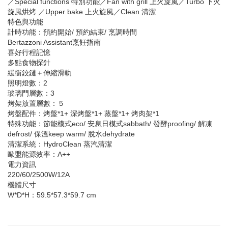
／Special functions 特別功能／Fan with grill 上火旋風／Turbo 下火
旋風烘烤 ／Upper bake 上火旋風／Clean 清潔
特色與功能
計時功能：預約開始/ 預約結束/ 烹調時間
Bertazzoni Assistant烹飪指南
喜好行程記憶
多點食物探針
緩衝鉸鏈＋伸縮滑軌
照明燈數：2
玻璃門層數：3
烤架放置層數：５
烤盤配件：烤盤*1+ 深烤盤*1+ 蒸盤*1+ 烤肉架*1
特殊功能：節能模式eco/ 安息日模式sabbath/ 發酵proofing/ 解凍
defrost/ 保溫keep warm/ 脫水dehydrate
清潔系統：HydroClean 蒸汽清潔
歐盟能源效率：A++
電力資訊
220/60/2500W/12A
機體尺寸
W*D*H：59.5*57.3*59.7 cm