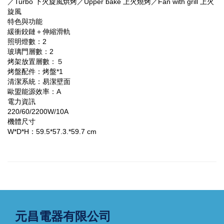
／Turbo 下火旋風烘烤／Upper bake 上火燒烤／Fan with grill 上火
旋風
特色與功能
緩衝鉸鏈＋伸縮滑軌
照明燈數：2
玻璃門層數：2
烤架放置層數：５
烤盤配件：烤盤*1
清潔系統：易潔壁面
歐盟能源效率：A
電力資訊
220/60/2200W/10A
機體尺寸
W*D*H：59.5*57.3.*59.7 cm
元昌電器有限公司