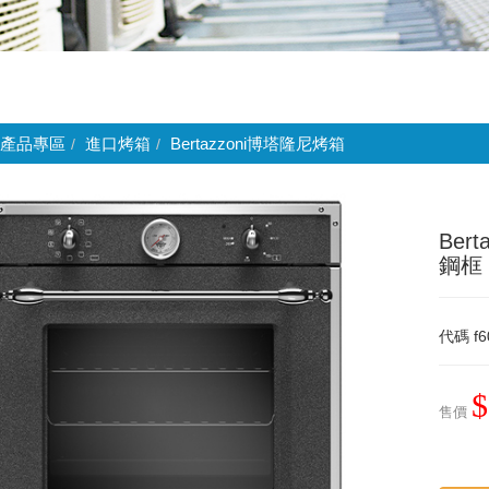
產品專區
進口烤箱
Bertazzoni博塔隆尼烤箱
Ber
鋼框
代碼
f6
$
售價