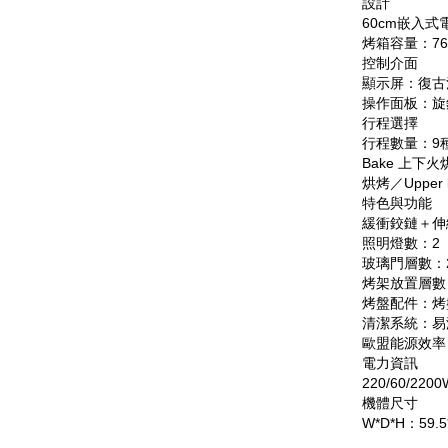
設計
60cm嵌入式
烤箱容量：7
控制介面
顯示屏：復古
操作面板：旋
行程選擇
行程數量：9
Bake 上下火烘
烘烤／Upper 
特色與功能
緩衝鉸鏈＋伸
照明燈數：2
玻璃門層數：
烤架放置層數
烤盤配件：烤
清潔系統：易
歐盟能源效率
電力資訊
220/60/2200
機體尺寸
W*D*H：59.5*