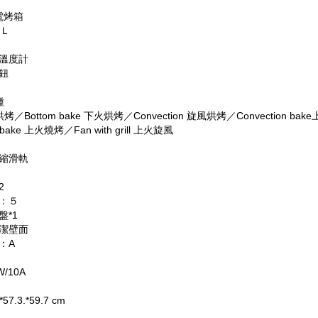
電烤箱
6Ｌ
溫度計
鈕
種
烤／Bottom bake 下火烘烤／Convection 旋風烘烤／Convection bak
bake 上火燒烤／Fan with grill 上火旋風
縮滑軌
2
：５
盤*1
潔壁面
：A
W/10A
57.3.*59.7 cm