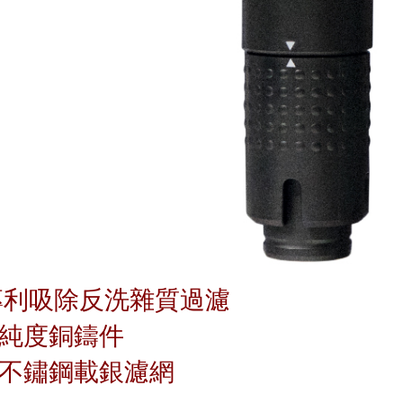
o專利吸除反洗雜質過濾
純度銅鑄件
不鏽鋼載銀濾網