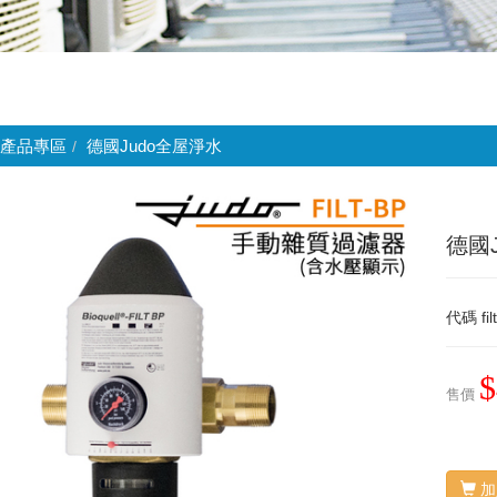
產品專區
德國Judo全屋淨水
德國J
代碼
fi
$
售價
加