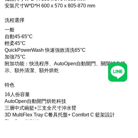
安裝尺寸W*D*H 600 x 570 x 805-870 mm
洗程選擇
一般
自動45-65°C
輕柔45°C
QuickPowerWash 快速強效清洗65°C
加強75°C
附加功能：快洗程序、AutoOpen自動開門、關閉補充提
示、額外清潔、額外烘乾
特色
16人份容量
AutoOpen自動開門烘乾科技
三層中式碗籃+三支全尺寸沖水臂
3D MultiFlex Tray C餐具托盤+ Comfort C 籃架設計
FlexCare杯架*1
Extra Clean 加強潔淨
Extra Dry 加強烘乾