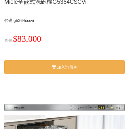
Miele全嵌式洗碗機G5364CSCVi
代碼
g5364cscvi
$83,000
售價
加入詢價車