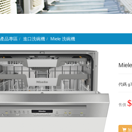
產品專區
進口洗碗機
Miele 洗碗機
Mie
代碼
g7
$
售價
加