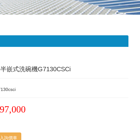
le半嵌式洗碗機G7130CSCi
130csci
97,000
入詢價車