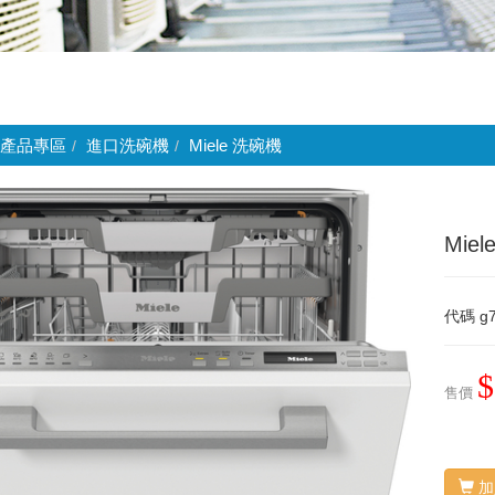
產品專區
進口洗碗機
Miele 洗碗機
Mie
代碼
g7
$
售價
加